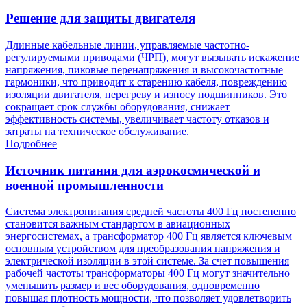
Решение для защиты двигателя
Длинные кабельные линии, управляемые частотно-
регулируемыми приводами (ЧРП), могут вызывать искажение
напряжения, пиковые перенапряжения и высокочастотные
гармоники, что приводит к старению кабеля, повреждению
изоляции двигателя, перегреву и износу подшипников. Это
сокращает срок службы оборудования, снижает
эффективность системы, увеличивает частоту отказов и
затраты на техническое обслуживание.
Подробнее
Источник питания для аэрокосмической и
военной промышленности
Система электропитания средней частоты 400 Гц постепенно
становится важным стандартом в авиационных
энергосистемах, а трансформатор 400 Гц является ключевым
основным устройством для преобразования напряжения и
электрической изоляции в этой системе. За счет повышения
рабочей частоты трансформаторы 400 Гц могут значительно
уменьшить размер и вес оборудования, одновременно
повышая плотность мощности, что позволяет удовлетворить