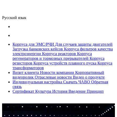
Русский язык
Корпуса для ЭМС/РЧИ
Для случаев защиты двигателей
Загрузка банковских кейсов
Корпуса фильтров качества
электроэнергии
Корпуса реакторов
Корпуса
регенераторов и тормозных прерывателей
Корпуса
резисторов
Корпуса устройств плавного пуска
Корпуса
трансформаторов
Визит клиента
Новости компании
Корпоративный
видеоролик
Отраслевые новости
Видео о продукте
Индивидуальная настройка
Скачать
ЧАВО
Обратная
связь
Сертификат
Культура
История
Введение
Принцип
Тормозные решения
Пассивные гармонические
Гармонический фильтр ECF,