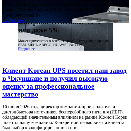
фильтры
разработанный для
A: Тормозной прерыватель + резисторы, Быстрее, Мощнее,
Нагрев, Потеря энергии; B: Регенератор, Без нагрева,
вентиляторов EC: для
Энергосбережение;
Коэффициент гармонических искажений тока (THDi) на
Подробнее
контроля THDi ниже 10%
стороне линии частотно-регулируемого привода (ЧРП)
превышает 40%; при использовании гармонического фильтра
или даже 5%
THDi составляет менее 5%.
Подробнее
Может применяться к вентиляторам EC следующих брендов:
EBM, ZIEHL-ABEGG, HUAWEI, Fans-tech.
Подробнее
Клиент Korean UPS посетил наш завод
в Чжуншане и получил высокую
оценку за профессиональное
мастерство
16 июня 2026 года директор компании-производителя и
дистрибьютора источников бесперебойного питания (ИБП),
обладающей значительным влиянием на рынке Южной Кореи,
посетил нашу компанию. Конкретной целью визита клиента
был выбор квалифицированного пост...