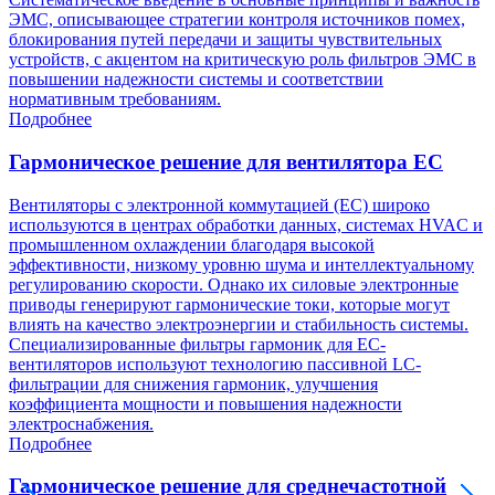
ЭМС, описывающее стратегии контроля источников помех,
блокирования путей передачи и защиты чувствительных
устройств, с акцентом на критическую роль фильтров ЭМС в
повышении надежности системы и соответствии
нормативным требованиям.
Подробнее
Гармоническое решение для вентилятора EC
Вентиляторы с электронной коммутацией (EC) широко
используются в центрах обработки данных, системах HVAC и
промышленном охлаждении благодаря высокой
эффективности, низкому уровню шума и интеллектуальному
регулированию скорости. Однако их силовые электронные
приводы генерируют гармонические токи, которые могут
влиять на качество электроэнергии и стабильность системы.
Специализированные фильтры гармоник для EC-
вентиляторов используют технологию пассивной LC-
фильтрации для снижения гармоник, улучшения
коэффициента мощности и повышения надежности
электроснабжения.
Подробнее
Гармоническое решение для среднечастотной