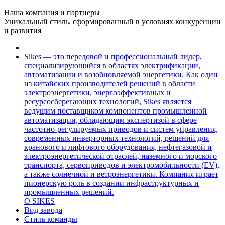
Наша компания и партнеры
Уникальный стиль, сформированный в условиях конкуренции
и развития
Sikes — это передовой и профессиональный лидер,
специализирующийся в областях электрификации,
автоматизации и возобновляемой энергетики. Как один
из китайских производителей решений в области
электроэнергетики, энергоэффективных и
ресурсосберегающих технологий, Sikes является
ведущим поставщиком компонентов промышленной
автоматизации, обладающим экспертизой в сфере
частотно-регулируемых приводов и систем управления,
современных инверторных технологий, решений для
кранового и лифтового оборудования, нефтегазовой и
электроэнергетической отраслей, наземного и морского
транспорта, сервоприводов и электромобильности (EV),
а также солнечной и ветроэнергетики. Компания играет
пионерскую роль в создании инфраструктурных и
промышленных решений.
О SIKES
Вид завода
Стиль команды