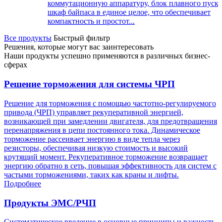
коммутационную аппаратуру, блок плавного пуска
шкаф байпаса в единое целое, что обеспечивает
компактность и простот...
Все продукты
Быстрый фильтр
Решения, которые могут вас заинтересовать
Наши продукты успешно применяются в различных бизнес-
сферах
Решение торможения для системы ЧРП
Решение для торможения с помощью частотно-регулируемого
привода (ЧРП) управляет рекуперативной энергией,
возникающей при замедлении двигателя, для предотвращения
перенапряжения в цепи постоянного тока. Динамическое
торможение рассеивает энергию в виде тепла через
резисторы, обеспечивая низкую стоимость и высокий
крутящий момент. Рекуперативное торможение возвращает
энергию обратно в сеть, повышая эффективность для систем с
частыми торможениями, таких как краны и лифты.
Подробнее
Продукты ЭМС/РЧП
Систематическое введение в основные принципы и важность