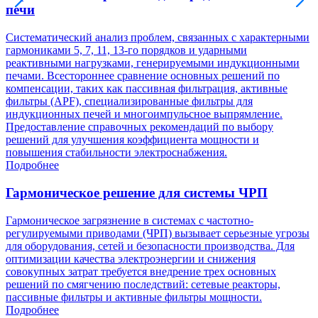
печи
Систематический анализ проблем, связанных с характерными
гармониками 5, 7, 11, 13-го порядков и ударными
реактивными нагрузками, генерируемыми индукционными
печами. Всестороннее сравнение основных решений по
компенсации, таких как пассивная фильтрация, активные
фильтры (APF), специализированные фильтры для
индукционных печей и многоимпульсное выпрямление.
Предоставление справочных рекомендаций по выбору
решений для улучшения коэффициента мощности и
повышения стабильности электроснабжения.
Подробнее
Гармоническое решение для системы ЧРП
Гармоническое загрязнение в системах с частотно-
регулируемыми приводами (ЧРП) вызывает серьезные угрозы
для оборудования, сетей и безопасности производства. Для
оптимизации качества электроэнергии и снижения
совокупных затрат требуется внедрение трех основных
решений по смягчению последствий: сетевые реакторы,
пассивные фильтры и активные фильтры мощности.
Подробнее