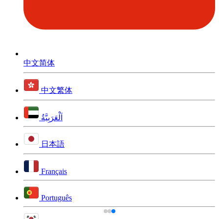
中文简体
中文繁体
اَلْعَرَبِيَّةُ
日本語
Français
Português