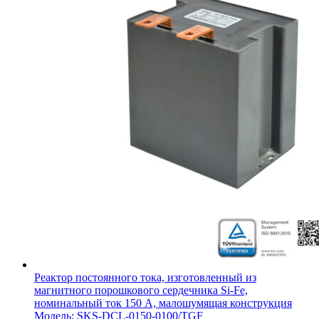
Реактор постоянного тока, изготовленный из
магнитного порошкового сердечника Si-Fe,
номинальный ток 150 А, малошумящая конструкция
Модель: SKS-DCL-0150-0100/TGF