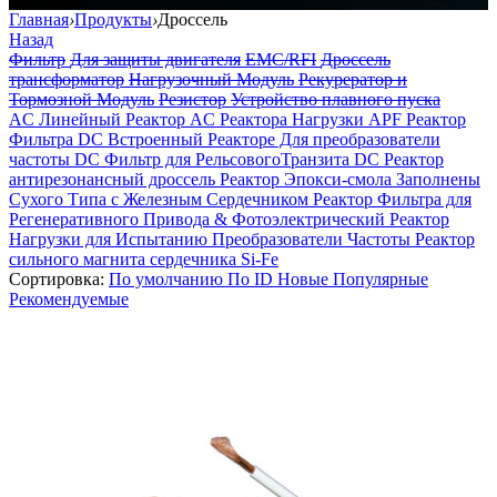
Главная
›
Продукты
›
Дроссель
Назад
Фильтр
Для защиты двигателя
EMC/RFI
Дроссель
трансформатор
Нагрузочный Модуль
Рекурератор и
Тормозной Модуль
Резистор
Устройство плавного пуска
AC Линейный Реактор
AC Реактора Нагрузки
APF Реактор
Фильтра
DC Встроенный Реакторе Для преобразователи
частоты
DC Фильтр для РельсовогоТранзита
DC Реактор
антирезонансный дроссель
Реактор Эпокси-смола Заполнены
Сухого Типа с Железным Сердечником
Реактор Фильтра для
Регенеративного Привода & Фотоэлектрический
Реактор
Нагрузки для Испытанию Преобразователи Частоты
Реактор
сильного магнита сердечника Si-Fe
Сортировка:
По умолчанию
По ID
Новые
Популярные
Рекомендуемые