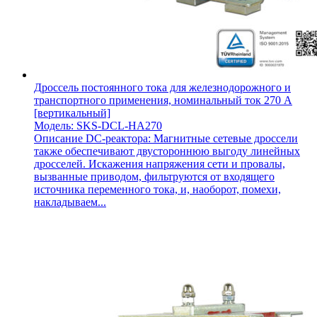
Дроссель постоянного тока для железнодорожного и
транспортного применения, номинальный ток 270 А
[вертикальный]
Модель: SKS-DCL-HA270
Описание DC-реактора: Магнитные сетевые дроссели
также обеспечивают двустороннюю выгоду линейных
дросселей. Искажения напряжения сети и провалы,
вызванные приводом, фильтруются от входящего
источника переменного тока, и, наоборот, помехи,
накладываем...