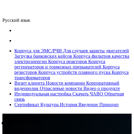
Русский язык
Корпуса для ЭМС/РЧИ
Для случаев защиты двигателей
Загрузка банковских кейсов
Корпуса фильтров качества
электроэнергии
Корпуса реакторов
Корпуса
регенераторов и тормозных прерывателей
Корпуса
резисторов
Корпуса устройств плавного пуска
Корпуса
трансформаторов
Визит клиента
Новости компании
Корпоративный
видеоролик
Отраслевые новости
Видео о продукте
Индивидуальная настройка
Скачать
ЧАВО
Обратная
связь
Сертификат
Культура
История
Введение
Принцип
Дроссель
Дроссель