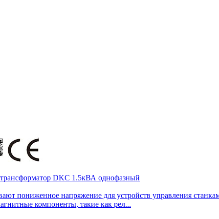
 трансформатор DKC 1.5кВА однофазный
т пониженное напряжение для устройств управления станками
гнитные компоненты, такие как рел...