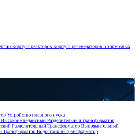
ергии
Корпуса реакторов
Корпуса регенераторов и тормозных
тор
Устройство плавного пуска
р
Высокоимпедансный Разделительный трансформатор
еский Разделительный Трансформатор
Выпрямительный
й Трансформатор
Водостойкий трансформатор