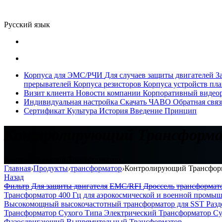
Русский язык
Корпуса для ЭМС/РЧИ
Для случаев защиты двигателей
З
прерывателей
Корпуса резисторов
Корпуса устройств пла
Визит клиента
Новости компании
Корпоративный видео
Индивидуальная настройка
Скачать
ЧАВО
Обратная связ
Сертификат
Культура
История
Введение
Принцип
Контролирующий Трансформ
Контролирующий Трансформатор
Главная
›
Продукты
›
трансформатор
›
Контролирующий Трансфор
Назад
Фильтр
Для защиты двигателя
EMC/RFI
Дроссель
трансформат
Трансформатор 400 Гц для аэрокосмической и военной промы
Высокомощный высокочастотный трансформатор для SST
Разд
Трансформатор Сухого Типа
Электрический Трансформатор С
Фазосдвигающий Выпрямительный Трансформатор