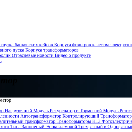
агрузка банковских кейсов
Корпуса фильтров качества электроэн
вного пуска
Корпуса трансформаторов
ролик
Отраслевые новости
Видео о продукте
ь
атор
матор
ор
Нагрузочный Модуль
Рекурератор и Тормозной Модуль
Резис
шленности
Автотрансформатор
Контролирующий Трансформато
елительный трансформатор
Трансформаторы K13
Фотоэлектрич
ухого Типа Запоненый Эпокси-смолой
Трехфазный в Однофазны