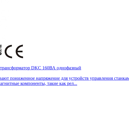
й трансформатор DKC 160ВА однофазный
т пониженное напряжение для устройств управления станками
гнитные компоненты, такие как рел...