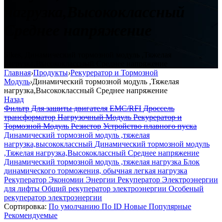
нагрузка,Высококлассный
Среднее напряжение
Sikes, Динамический тормозной модуль ,Тяжелая
нагрузка,Высококлассный Среднее напряжение
Главная
›
Продукты
›
Рекурератор и Тормозной
Модуль
›
Динамический тормозной модуль ,Тяжелая
нагрузка,Высококлассный Среднее напряжение
Назад
Фильтр
Для защиты двигателя
EMC/RFI
Дроссель
трансформатор
Нагрузочный Модуль
Рекурератор и
Тормозной Модуль
Резистор
Устройство плавного пуска
Динамический тормозной модуль ,тяжелая
нагрузка,высококлассный
Динамический тормозной модуль
,Тяжелая нагрузка,Высококлассный Среднее напряжение
Динамический тормозной модуль ,тяжелая нагрузка
Блок
динамического торможения, обычная легкая нагрузка
Рекуператор Экономии Энергии
Рекуператор Электроэнергии
для лифты
Общий рекуператор электроэнергии
Особеный
рекуператор электроэнергии
Сортировка:
По умолчанию
По ID
Новые
Популярные
Рекомендуемые