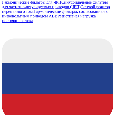
Гармонические фильтры для ЧРП
Синусоидальные фильтры
для частотно-регулируемых приводов (ЧРП)
Сетевой реактор
переменного тока
Гармонические фильтры, согласованные с
низковольтным приводом ABB
Резистивная нагрузка
постоянного тока