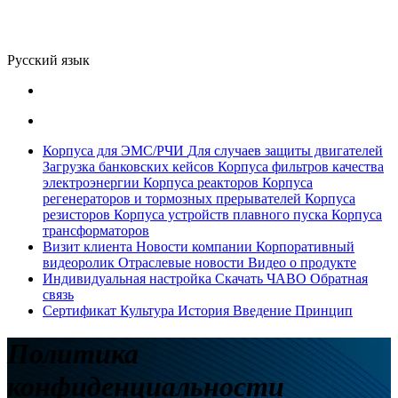
Русский язык
Корпуса для ЭМС/РЧИ
Для случаев защиты двигателей
Загрузка банковских кейсов
Корпуса фильтров качества
электроэнергии
Корпуса реакторов
Корпуса
регенераторов и тормозных прерывателей
Корпуса
резисторов
Корпуса устройств плавного пуска
Корпуса
трансформаторов
Визит клиента
Новости компании
Корпоративный
видеоролик
Отраслевые новости
Видео о продукте
Индивидуальная настройка
Скачать
ЧАВО
Обратная
связь
Сертификат
Культура
История
Введение
Принцип
Политика
конфиденциальности