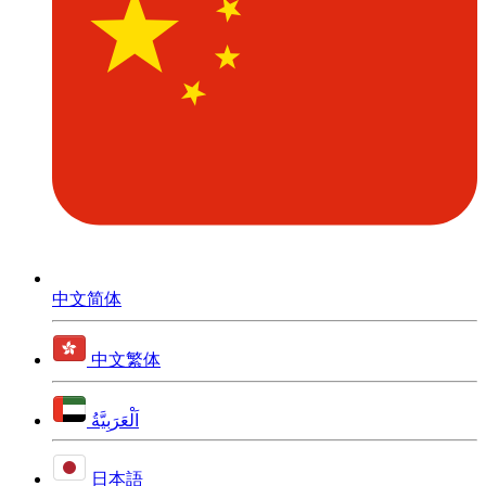
中文简体
中文繁体
اَلْعَرَبِيَّةُ
日本語