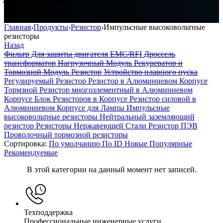
Импульсные высоковольтные резисторы
Главная
›
Продукты
›
Резистор
›
Импульсные высоковольтные
резисторы
Назад
Фильтр
Для защиты двигателя
EMC/RFI
Дроссель
трансформатор
Нагрузочный Модуль
Рекурератор и
Тормозной Модуль
Резистор
Устройство плавного пуска
Регулируемый Резистор
Резистор в Алюминиевом Корпусе
Тормзной Резистор многозлементный в Алюминиевом
Корпусе
Блок Резисторов в Корпусе
Резистор силовой в
Алюминиевом Корпусе для Лампы
Импульсные
высоковольтные резисторы
Нейтральный заземляющий
резистор
Резисторы Нержавеющей Стали
Резистор ПЭВ
Проволочный тормозной резисторы
Сортировка:
По умолчанию
По ID
Новые
Популярные
Рекомендуемые
В этой категории на данный момент нет записей.
Техподдержка
Профессиональные инженерные услуги