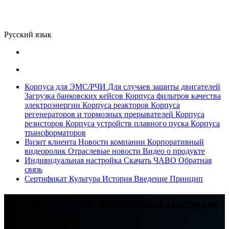
Русский язык
Корпуса для ЭМС/РЧИ
Для случаев защиты двигателей
Загрузка банковских кейсов
Корпуса фильтров качества
электроэнергии
Корпуса реакторов
Корпуса
регенераторов и тормозных прерывателей
Корпуса
резисторов
Корпуса устройств плавного пуска
Корпуса
трансформаторов
Визит клиента
Новости компании
Корпоративный
видеоролик
Отраслевые новости
Видео о продукте
Индивидуальная настройка
Скачать
ЧАВО
Обратная
связь
Сертификат
Культура
История
Введение
Принцип
Импульсные высоковольтные
резисторы