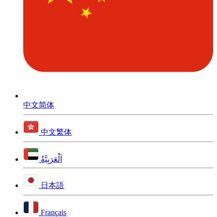
中文简体
中文繁体
اَلْعَرَبِيَّةُ
日本語
Français