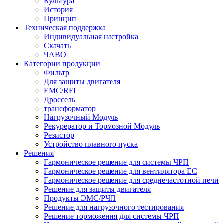
Культура
История
Принцип
Техническая поддержка
Индивидуальная настройка
Скачать
ЧАВО
Категории продукции
Фильтр
Для защиты двигателя
EMC/RFI
Дроссель
трансформатор
Нагрузочный Модуль
Рекурератор и Тормозной Модуль
Резистор
Устройство плавного пуска
Решения
Гармоническое решение для системы ЧРП
Гармоническое решение для вентилятора EC
Гармоническое решение для среднечастотной печи
Решение для защиты двигателя
Продукты ЭМС/РЧП
Решение для нагрузочного тестирования
Решение торможения для системы ЧРП