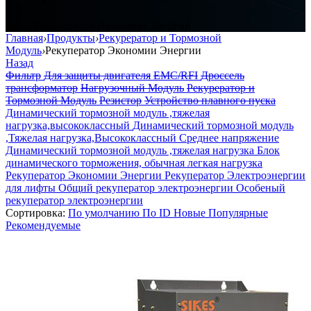
Sikes, Рекуператор Экономии Энергии
Главная
›
Продукты
›
Рекурератор и Тормозной
Модуль
›
Рекуператор Экономии Энергии
Назад
Фильтр
Для защиты двигателя
EMC/RFI
Дроссель
трансформатор
Нагрузочный Модуль
Рекурератор и
Тормозной Модуль
Резистор
Устройство плавного пуска
Динамический тормозной модуль ,тяжелая
нагрузка,высококлассный
Динамический тормозной модуль
,Тяжелая нагрузка,Высококлассный Среднее напряжение
Динамический тормозной модуль ,тяжелая нагрузка
Блок
динамического торможения, обычная легкая нагрузка
Рекуператор Экономии Энергии
Рекуператор Электроэнергии
для лифты
Общий рекуператор электроэнергии
Особеный
рекуператор электроэнергии
Сортировка:
По умолчанию
По ID
Новые
Популярные
Рекомендуемые