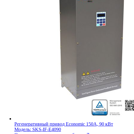
Регенеративный привод Economic 150A, 90 кВт
Модель: SKS-IF-E4090