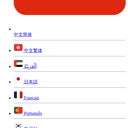
中文简体
中文繁体
اَلْعَرَبِيَّةُ
日本語
Français
Português