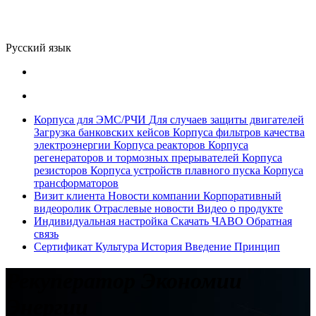
Русский язык
Корпуса для ЭМС/РЧИ
Для случаев защиты двигателей
Загрузка банковских кейсов
Корпуса фильтров качества
электроэнергии
Корпуса реакторов
Корпуса
регенераторов и тормозных прерывателей
Корпуса
резисторов
Корпуса устройств плавного пуска
Корпуса
трансформаторов
Визит клиента
Новости компании
Корпоративный
видеоролик
Отраслевые новости
Видео о продукте
Индивидуальная настройка
Скачать
ЧАВО
Обратная
связь
Сертификат
Культура
История
Введение
Принцип
Рекуператор Экономии
Энергии