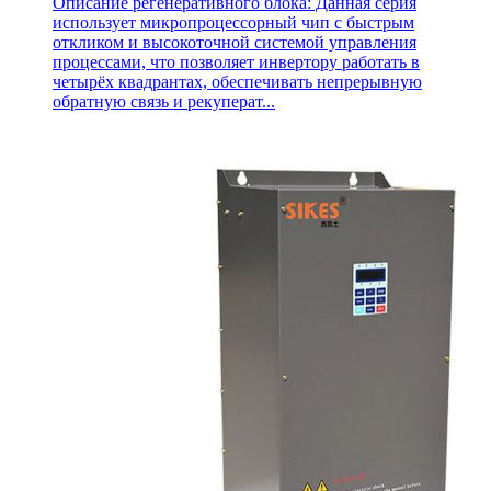
Описание регенеративного блока: Данная серия
использует микропроцессорный чип с быстрым
откликом и высокоточной системой управления
процессами, что позволяет инвертору работать в
четырёх квадрантах, обеспечивать непрерывную
обратную связь и рекуперат...