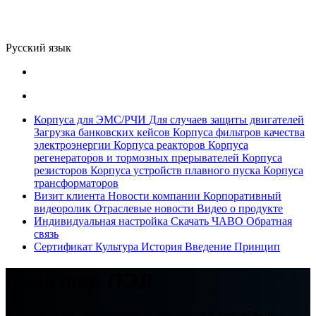
Русский язык
Корпуса для ЭМС/РЧИ
Для случаев защиты двигателей
Загрузка банковских кейсов
Корпуса фильтров качества
электроэнергии
Корпуса реакторов
Корпуса
регенераторов и тормозных прерывателей
Корпуса
резисторов
Корпуса устройств плавного пуска
Корпуса
трансформаторов
Визит клиента
Новости компании
Корпоративный
видеоролик
Отраслевые новости
Видео о продукте
Индивидуальная настройка
Скачать
ЧАВО
Обратная
связь
Сертификат
Культура
История
Введение
Принцип
Резистор ПЭВ
Резистор ПЭВ / Проволочный Эмалевый Влагостойкий