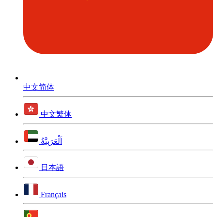
中文简体
中文繁体
اَلْعَرَبِيَّةُ
日本語
Français