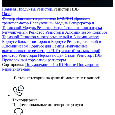
Резистор
Главная
›
Продукты
›
Резистор
›
Резистор ПЭВ
Назад
Фильтр
Для защиты двигателя
EMC/RFI
Дроссель
трансформатор
Нагрузочный Модуль
Рекурератор и
Тормозной Модуль
Резистор
Устройство плавного пуска
Регулируемый Резистор
Резистор в Алюминиевом Корпусе
Тормзной Резистор многозлементный в Алюминиевом
Корпусе
Блок Резисторов в Корпусе
Резистор силовой в
Алюминиевом Корпусе для Лампы
Импульсные
высоковольтные резисторы
Нейтральный заземляющий
резистор
Резисторы Нержавеющей Стали
Резистор ПЭВ
Проволочный тормозной резисторы
Сортировка:
По умолчанию
По ID
Новые
Популярные
Рекомендуемые
В этой категории на данный момент нет записей.
Техподдержка
Профессиональные инженерные услуги