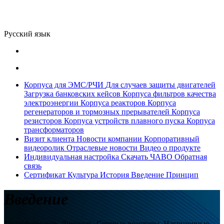
Русский язык
Корпуса для ЭМС/РЧИ
Для случаев защиты двигателей
Загрузка банковских кейсов
Корпуса фильтров качества
электроэнергии
Корпуса реакторов
Корпуса
регенераторов и тормозных прерывателей
Корпуса
резисторов
Корпуса устройств плавного пуска
Корпуса
трансформаторов
Визит клиента
Новости компании
Корпоративный
видеоролик
Отраслевые новости
Видео о продукте
Индивидуальная настройка
Скачать
ЧАВО
Обратная
связь
Сертификат
Культура
История
Введение
Принцип
Введение
Трансформатор, Дроссель, Сетевые реакторы, Нагрузочные