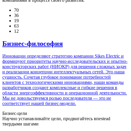
компаниями в процессе своего развития.
70
36
19
63
12
Бизнес-философия
Инновации определяют стратегию компании Sikes Electric и
формируют приоритеты научно-исследовательских и опытно-
конструкторских работ (НИОКР) для решения сложных задач
и реализации концепции интеллектуальных сетей. Это наша
сущность. Сочетая глубокое понимание потребностей
клиентов с технологическими инновациями, наши команды
разработчиков создают комплексные и гибкие решения в
области энергоэффективности и операционной деятельности.
Мы не довольствуемся ролью последователя — это не
соответствует нашей бизнес-модели.
Бизнес-цели
Научно устанавливайте цели, продвигайтесь впеstead
твердыми шагами