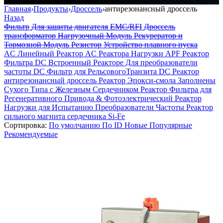
Главная
›
Продукты
›
Дроссель
›
антирезонансный дроссель
Назад
Фильтр
Для защиты двигателя
EMC/RFI
Дроссель
трансформатор
Нагрузочный Модуль
Рекурератор и
Тормозной Модуль
Резистор
Устройство плавного пуска
AC Линейный Реактор
AC Реактора Нагрузки
APF Реактор
Фильтра
DC Встроенный Реакторе Для преобразователи
частоты
DC Фильтр для РельсовогоТранзита
DC Реактор
антирезонансный дроссель
Реактор Эпокси-смола Заполнены
Сухого Типа с Железным Сердечником
Реактор Фильтра для
Регенеративного Привода & Фотоэлектрический
Реактор
Нагрузки для Испытанию Преобразователи Частоты
Реактор
сильного магнита сердечника Si-Fe
Сортировка:
По умолчанию
По ID
Новые
Популярные
Рекомендуемые