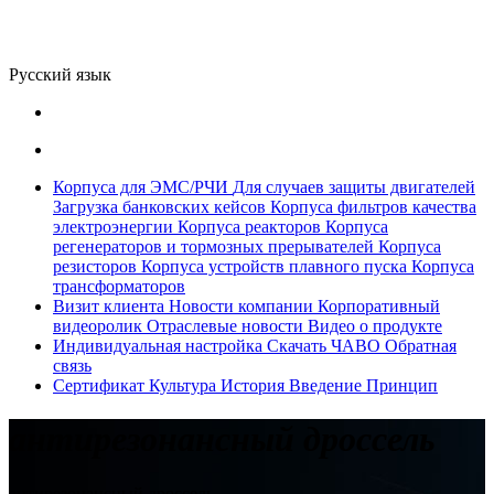
Русский язык
Корпуса для ЭМС/РЧИ
Для случаев защиты двигателей
Загрузка банковских кейсов
Корпуса фильтров качества
электроэнергии
Корпуса реакторов
Корпуса
регенераторов и тормозных прерывателей
Корпуса
резисторов
Корпуса устройств плавного пуска
Корпуса
трансформаторов
Визит клиента
Новости компании
Корпоративный
видеоролик
Отраслевые новости
Видео о продукте
Индивидуальная настройка
Скачать
ЧАВО
Обратная
связь
Сертификат
Культура
История
Введение
Принцип
антирезонансный дроссель
антирезонансный дроссель