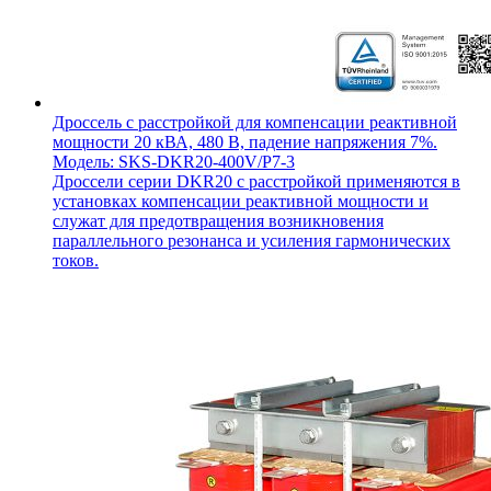
Дроссель с расстройкой для компенсации реактивной
мощности 20 кВА, 480 В, падение напряжения 7%.
Модель: SKS-DKR20-400V/P7-3
Дроссели серии DKR20 с расстройкой применяются в
установках компенсации реактивной мощности и
служат для предотвращения возникновения
параллельного резонанса и усиления гармонических
токов.