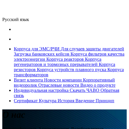
Русский язык
Корпуса для ЭМС/РЧИ
Для случаев защиты двигателей
Загрузка банковских кейсов
Корпуса фильтров качества
электроэнергии
Корпуса реакторов
Корпуса
регенераторов и тормозных прерывателей
Корпуса
резисторов
Корпуса устройств плавного пуска
Корпуса
трансформаторов
Визит клиента
Новости компании
Корпоративный
видеоролик
Отраслевые новости
Видео о продукте
Индивидуальная настройка
Скачать
ЧАВО
Обратная
связь
Сертификат
Культура
История
Введение
Принцип
О нас
Электрификация, Автоматизация, Возобновляемая