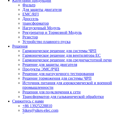
Категории продукции
Фильтр
Для защиты двигателя
EMC/RFI
Дроссель
трансформатор
Нагрузочный Модуль
Рекурератор и Тормозной Модуль
Резистор
Устройство плавного пуска
Решения
Гармоническое решение для системы ЧРП
Гармоническое решение для вентилятора EC
Гармоническое решение для среднечастотной печи
Решение для защиты двигателя
Продукты ЭМС/РЧП
Решение для нагрузочного тестирования
Решение торможения для системы ЧРП
Источник питания для аэрокосмической и военной
промышленности
Решения для подключения к сети
Трансформатор для гальванической обработки
Свяжитесь с нами
+86 13925228810
Sikes@sikes-elec.com