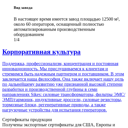
Вид завода
В настоящее время имеется завод площадью 12500 м²,
около 60 операторов, оснащенный полностью
автоматизированным производственным
оборудованием
1/4
Корпоративная культура
Поддержка, профессионализм, концентрация и постоянная
инновационность. Мы прислушиваемся к клиентам и
стремимся быть надежным партнером и поставщиком. В этом
заключается наша философия. Она также включает нашу цель
по дальнейшему развитию уже признанной высокой степени
разработки и производственной глубины в семи
направлениях Sikes: силовые трансформаторы, фильтры ЭМС/
ЭМП/гармоник, индуктивные дроссели, силовые резисторы,
тормозные блоки, регенеративные приводы, а также
нагрузочные устройства для испытания генераторов.
Сертификаты продукции
Получены экспортные сертификаты для США, Европы и