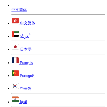
中文简体
中文繁体
اَلْعَرَبِيَّةُ
日本語
Français
Português
한국어
हिन्दी