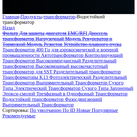
Водостойкий трансформатор
Главная
›
Продукты
›
трансформатор
›
Водостойкий
трансформатор
Назад
Фильтр
Для защиты двигателя
EMC/RFI
Дроссель
трансформатор
Нагрузочный Модуль
Рекурератор и
Тормозной Модуль
Резистор
Устройство плавного пуска
Трансформатор 400 Гц для аэрокосмической и военной
промышленности
Автотрансформатор
Контролирующий
Трансформатор
Высокоимпедансный Разделительный
трансформатор
Высокомощный высокочастотный
трансформатор для SST
Разделительный трансформатор
Трансформаторы K13
Фотоэлектрический Разделительный
Трансформатор
Выпрямительный Трансформатор Сухого
Типа
Электрический Трансформатор Сухого Типа Запоненый
Эпокси-смолой
Трехфазный в Однофазный Трансформатор
Водостойкий трансформатор
Фазосдвигающий
Выпрямительный Трансформатор
Сортировка:
По умолчанию
По ID
Новые
Популярные
Рекомендуемые