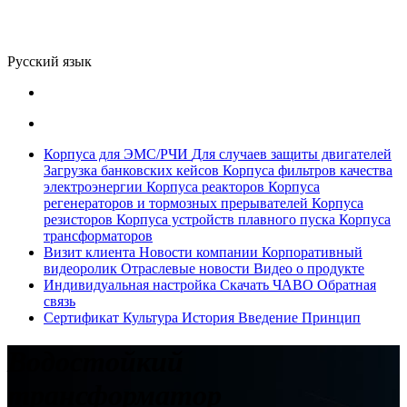
Русский язык
Корпуса для ЭМС/РЧИ
Для случаев защиты двигателей
Загрузка банковских кейсов
Корпуса фильтров качества
электроэнергии
Корпуса реакторов
Корпуса
регенераторов и тормозных прерывателей
Корпуса
резисторов
Корпуса устройств плавного пуска
Корпуса
трансформаторов
Визит клиента
Новости компании
Корпоративный
видеоролик
Отраслевые новости
Видео о продукте
Индивидуальная настройка
Скачать
ЧАВО
Обратная
связь
Сертификат
Культура
История
Введение
Принцип
Водостойкий
трансформатор