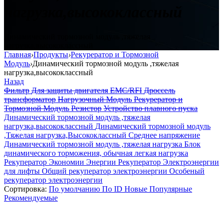
нагрузка,высококлассный
Динамический тормозной модуль ,тяжелая
нагрузка,высококлассный
Главная
›
Продукты
›
Рекурератор и Тормозной
Модуль
›
Динамический тормозной модуль ,тяжелая
нагрузка,высококлассный
Назад
Фильтр
Для защиты двигателя
EMC/RFI
Дроссель
трансформатор
Нагрузочный Модуль
Рекурератор и
Тормозной Модуль
Резистор
Устройство плавного пуска
Динамический тормозной модуль ,тяжелая
нагрузка,высококлассный
Динамический тормозной модуль
,Тяжелая нагрузка,Высококлассный Среднее напряжение
Динамический тормозной модуль ,тяжелая нагрузка
Блок
динамического торможения, обычная легкая нагрузка
Рекуператор Экономии Энергии
Рекуператор Электроэнергии
для лифты
Общий рекуператор электроэнергии
Особеный
рекуператор электроэнергии
Сортировка:
По умолчанию
По ID
Новые
Популярные
Рекомендуемые