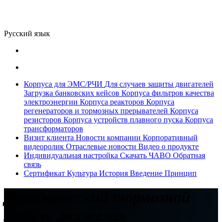
Русский язык
Корпуса для ЭМС/РЧИ
Для случаев защиты двигателей
Загрузка банковских кейсов
Корпуса фильтров качества
электроэнергии
Корпуса реакторов
Корпуса
регенераторов и тормозных прерывателей
Корпуса
резисторов
Корпуса устройств плавного пуска
Корпуса
трансформаторов
Визит клиента
Новости компании
Корпоративный
видеоролик
Отраслевые новости
Видео о продукте
Индивидуальная настройка
Скачать
ЧАВО
Обратная
связь
Сертификат
Культура
История
Введение
Принцип
Динамический тормозной
модуль ,тяжелая