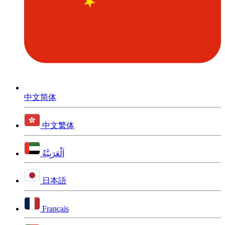
中文简体
中文繁体
اَلْعَرَبِيَّةُ
日本語
Français